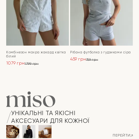
Комбінезон махра жакард квітка
Рібана футболка з гудзиками сіра
білий
459
грн
759
грн
1079
грн
Оригінальна
Поточна
1799
грн
Оригінальна
Поточна
ціна:
ціна:
ціна:
ціна:
ПЕРЕЙТИ
759 грн.
459 грн.
ПЕРЕЙТИ
1799 грн.
1079 грн.
УНІКАЛЬНІ ТА ЯКІСНІ
АКСЕСУАРИ ДЛЯ КОЖНОЇ
ПЕРЕЙТИ