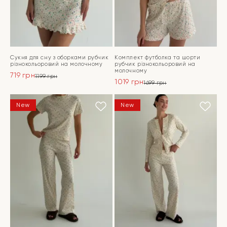
Сукня для сну з оборками рубчик
Комплект футболка та шорти
різнокольоровий на молочному
рубчик різнокольоровий на
молочному
719
грн
1199
грн
1019
грн
Оригінальна
Поточна
1699
грн
Оригінальна
Поточна
ціна:
ціна:
ціна:
ціна:
ПЕРЕЙТИ
1199 грн.
719 грн.
ПЕРЕЙТИ
New
New
1699 грн.
1019 грн.