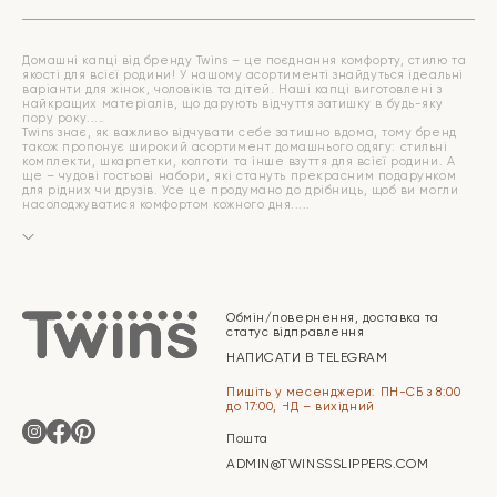
Домашні капці від бренду Twins – це поєднання комфорту, стилю та
якості для всієї родини! У нашому асортименті знайдуться ідеальні
варіанти для жінок, чоловіків та дітей. Наші капці виготовлені з
найкращих матеріалів, що дарують відчуття затишку в будь-яку
пору року.
Twins знає, як важливо відчувати себе затишно вдома, тому бренд
також пропонує широкий асортимент домашнього одягу: стильні
комплекти, шкарпетки, колготи та інше взуття для всієї родини. А
ще – чудові гостьові набори, які стануть прекрасним подарунком
для рідних чи друзів. Усе це продумано до дрібниць, щоб ви могли
насолоджуватися комфортом кожного дня.
Обмін/повернення, доставка та
статус відправлення
НАПИСАТИ В TELEGRAM
Пишіть у месенджери: ПН-СБ з 8:00
до 17:00, НД – вихідний
Пошта
ADMIN@TWINSSSLIPPERS.COM