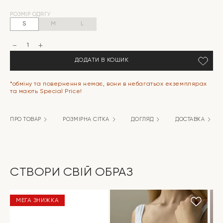
Оригінальна
Поточна
РОЗМІР ОДЯГУ
ціна:
ціна:
S
M
L
699 грн.
199 грн.
Шорти
Моно
котон
ДОДАТИ В КОШИК
"бірюзова
смужка
на
молочному"
*обміну та повернення немає, вони в небагатьох екземплярах
кількість
та мають Special Price!
ПРО ТОВАР
РОЗМІРНА СІТКА
ДОГЛЯД
ДОСТАВКА
СТВОРИ СВІЙ ОБРАЗ
МЕГА ЗНИЖКА