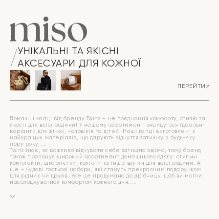
УНІКАЛЬНІ ТА ЯКІСНІ
АКСЕСУАРИ ДЛЯ КОЖНОЇ
ПЕРЕЙТИ
Домашні капці від бренду Twins – це поєднання комфорту, стилю та
якості для всієї родини! У нашому асортименті знайдуться ідеальні
варіанти для жінок, чоловіків та дітей. Наші капці виготовлені з
найкращих матеріалів, що дарують відчуття затишку в будь-яку
пору року.
Twins знає, як важливо відчувати себе затишно вдома, тому бренд
також пропонує широкий асортимент домашнього одягу: стильні
комплекти, шкарпетки, колготи та інше взуття для всієї родини. А
ще – чудові гостьові набори, які стануть прекрасним подарунком
для рідних чи друзів. Усе це продумано до дрібниць, щоб ви могли
насолоджуватися комфортом кожного дня.