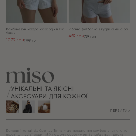
Комбінезон махра жакард квітка
Рібана футболка з гудзиками сіра
білий
459
грн
759
грн
1079
грн
Оригінальна
Поточна
1799
грн
Оригінальна
Поточна
ціна:
ціна:
ціна:
ціна:
ПЕРЕЙТИ
759 грн.
459 грн.
ПЕРЕЙТИ
1799 грн.
1079 грн.
УНІКАЛЬНІ ТА ЯКІСНІ
АКСЕСУАРИ ДЛЯ КОЖНОЇ
ПЕРЕЙТИ
Домашні капці від бренду Twins – це поєднання комфорту, стилю та
якості для всієї родини! У нашому асортименті знайдуться ідеальні