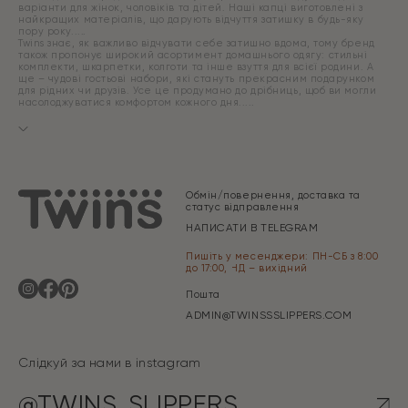
варіанти для жінок, чоловіків та дітей. Наші капці виготовлені з
найкращих матеріалів, що дарують відчуття затишку в будь-яку
пору року.
Twins знає, як важливо відчувати себе затишно вдома, тому бренд
також пропонує широкий асортимент домашнього одягу: стильні
комплекти, шкарпетки, колготи та інше взуття для всієї родини. А
ще – чудові гостьові набори, які стануть прекрасним подарунком
для рідних чи друзів. Усе це продумано до дрібниць, щоб ви могли
насолоджуватися комфортом кожного дня.
Обмін/повернення, доставка та
статус відправлення
НАПИСАТИ В TELEGRAM
Пишіть у месенджери: ПН-СБ з 8:00
до 17:00, НД – вихідний
Пошта
ADMIN@TWINSSSLIPPERS.COM
Слідкуй за нами в instagram
@TWINS_SLIPPERS