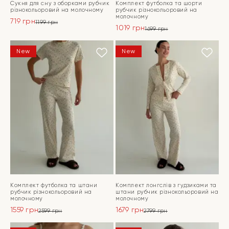
Сукня для сну з оборками рубчик
Комплект футболка та шорти
різнокольоровий на молочному
рубчик різнокольоровий на
молочному
719
грн
1199
грн
1019
грн
Оригінальна
Поточна
1699
грн
Оригінальна
Поточна
ціна:
ціна:
ціна:
ціна:
ПЕРЕЙТИ
1199 грн.
719 грн.
ПЕРЕЙТИ
New
New
1699 грн.
1019 грн.
Комплект футболка та штани
Комплект лонгслів з гудзиками та
рубчик різнокольоровий на
штани рубчик різнокольоровий на
молочному
молочному
1559
грн
1679
грн
2599
грн
2799
грн
Оригінальна
Поточна
Оригінальна
Поточна
ціна:
ціна:
ціна:
ціна: