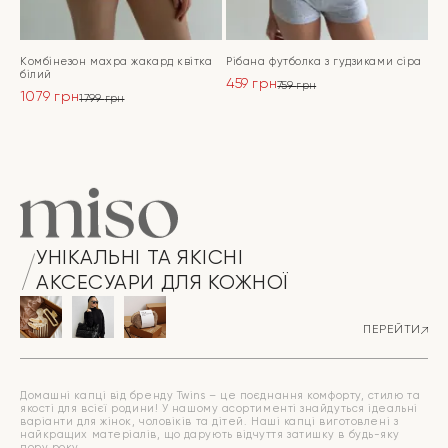
Комбінезон махра жакард квітка
Рібана футболка з гудзиками сіра
білий
459
грн
759
грн
1079
грн
Оригінальна
Поточна
1799
грн
Оригінальна
Поточна
ціна:
ціна:
ціна:
ціна:
ПЕРЕЙТИ
759 грн.
459 грн.
ПЕРЕЙТИ
1799 грн.
1079 грн.
УНІКАЛЬНІ ТА ЯКІСНІ
АКСЕСУАРИ ДЛЯ КОЖНОЇ
ПЕРЕЙТИ
Домашні капці від бренду Twins – це поєднання комфорту, стилю та
якості для всієї родини! У нашому асортименті знайдуться ідеальні
варіанти для жінок, чоловіків та дітей. Наші капці виготовлені з
найкращих матеріалів, що дарують відчуття затишку в будь-яку
пору року.