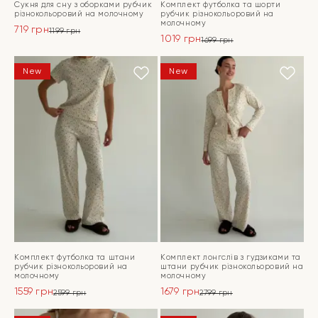
Сукня для сну з оборками рубчик
Комплект футболка та шорти
різнокольоровий на молочному
рубчик різнокольоровий на
молочному
719
грн
1199
грн
1019
грн
Оригінальна
Поточна
1699
грн
Оригінальна
Поточна
ціна:
ціна:
ціна:
ціна:
ПЕРЕЙТИ
1199 грн.
719 грн.
ПЕРЕЙТИ
New
New
1699 грн.
1019 грн.
Комплект футболка та штани
Комплект лонгслів з гудзиками та
рубчик різнокольоровий на
штани рубчик різнокольоровий на
молочному
молочному
1559
грн
1679
грн
2599
грн
2799
грн
Оригінальна
Поточна
Оригінальна
Поточна
ціна:
ціна:
ціна:
ціна: