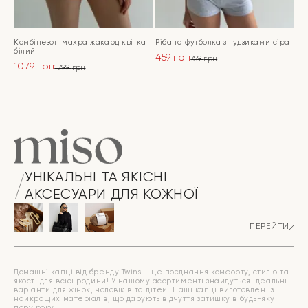
Комбінезон махра жакард квітка
Рібана футболка з гудзиками сіра
білий
459
грн
759
грн
1079
грн
Оригінальна
Поточна
1799
грн
Оригінальна
Поточна
ціна:
ціна:
ціна:
ціна:
ПЕРЕЙТИ
759 грн.
459 грн.
ПЕРЕЙТИ
1799 грн.
1079 грн.
УНІКАЛЬНІ ТА ЯКІСНІ
АКСЕСУАРИ ДЛЯ КОЖНОЇ
ПЕРЕЙТИ
Домашні капці від бренду Twins – це поєднання комфорту, стилю та
якості для всієї родини! У нашому асортименті знайдуться ідеальні
варіанти для жінок, чоловіків та дітей. Наші капці виготовлені з
найкращих матеріалів, що дарують відчуття затишку в будь-яку
пору року.