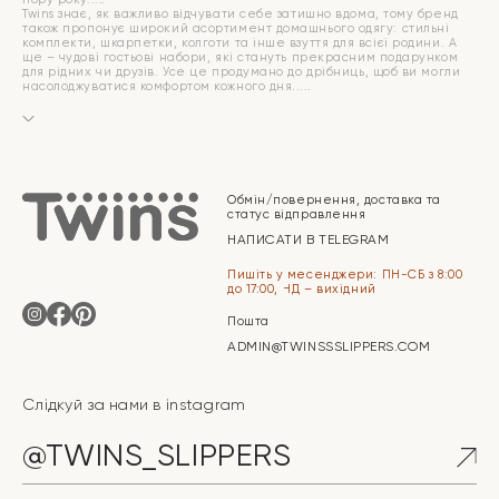
Twins знає, як важливо відчувати себе затишно вдома, тому бренд
також пропонує широкий асортимент домашнього одягу: стильні
комплекти, шкарпетки, колготи та інше взуття для всієї родини. А
ще – чудові гостьові набори, які стануть прекрасним подарунком
для рідних чи друзів. Усе це продумано до дрібниць, щоб ви могли
насолоджуватися комфортом кожного дня.
Обмін/повернення, доставка та
статус відправлення
НАПИСАТИ В TELEGRAM
Пишіть у месенджери: ПН-СБ з 8:00
до 17:00, НД – вихідний
Пошта
ADMIN@TWINSSSLIPPERS.COM
Слідкуй за нами в instagram
@TWINS_SLIPPERS