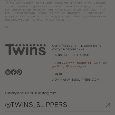
Twins знає, як важливо відчувати себе затишно вдома, тому бренд
також пропонує широкий асортимент домашнього одягу: стильні
комплекти, шкарпетки, колготи та інше взуття для всієї родини. А
ще – чудові гостьові набори, які стануть прекрасним подарунком
для рідних чи друзів. Усе це продумано до дрібниць, щоб ви могли
насолоджуватися комфортом кожного дня.
Обмін/повернення, доставка та
статус відправлення
НАПИСАТИ В TELEGRAM
Пишіть у месенджери: ПН-СБ з 8:00
до 17:00, НД – вихідний
Пошта
ADMIN@TWINSSSLIPPERS.COM
Слідкуй за нами в instagram
@TWINS_SLIPPERS