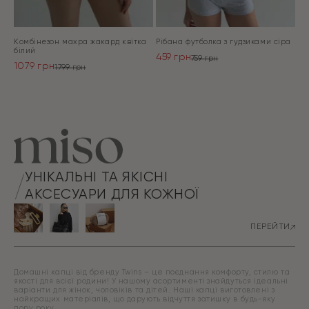
Комбінезон махра жакард квітка
Рібана футболка з гудзиками сіра
білий
459
грн
759
грн
1079
грн
Оригінальна
Поточна
1799
грн
Оригінальна
Поточна
ціна:
ціна:
ціна:
ціна:
ПЕРЕЙТИ
759 грн.
459 грн.
ПЕРЕЙТИ
1799 грн.
1079 грн.
УНІКАЛЬНІ ТА ЯКІСНІ
АКСЕСУАРИ ДЛЯ КОЖНОЇ
ПЕРЕЙТИ
Домашні капці від бренду Twins – це поєднання комфорту, стилю та
якості для всієї родини! У нашому асортименті знайдуться ідеальні
варіанти для жінок, чоловіків та дітей. Наші капці виготовлені з
найкращих матеріалів, що дарують відчуття затишку в будь-яку
пору року.