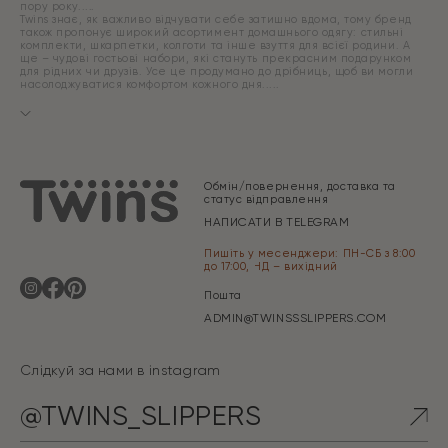
пору року.
Twins знає, як важливо відчувати себе затишно вдома, тому бренд
також пропонує широкий асортимент домашнього одягу: стильні
комплекти, шкарпетки, колготи та інше взуття для всієї родини. А
ще – чудові гостьові набори, які стануть прекрасним подарунком
для рідних чи друзів. Усе це продумано до дрібниць, щоб ви могли
насолоджуватися комфортом кожного дня.
Обмін/повернення, доставка та
статус відправлення
НАПИСАТИ В TELEGRAM
Пишіть у месенджери: ПН-СБ з 8:00
до 17:00, НД – вихідний
Пошта
ADMIN@TWINSSSLIPPERS.COM
Слідкуй за нами в instagram
@TWINS_SLIPPERS