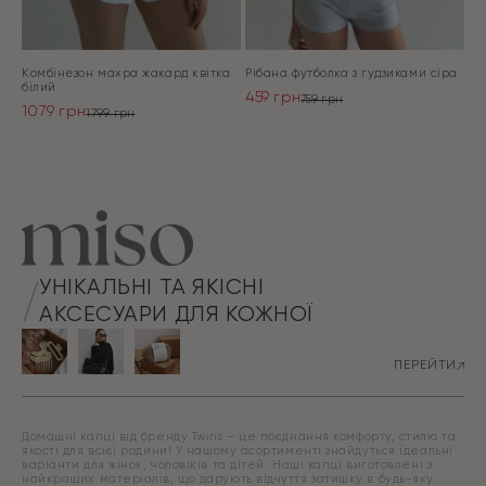
Комбінезон махра жакард квітка
Рібана футболка з гудзиками сіра
білий
459
грн
759
грн
1079
грн
Оригінальна
Поточна
1799
грн
Оригінальна
Поточна
ціна:
ціна:
ціна:
ціна:
ПЕРЕЙТИ
759 грн.
459 грн.
ПЕРЕЙТИ
1799 грн.
1079 грн.
УНІКАЛЬНІ ТА ЯКІСНІ
АКСЕСУАРИ ДЛЯ КОЖНОЇ
ПЕРЕЙТИ
Домашні капці від бренду Twins – це поєднання комфорту, стилю та
якості для всієї родини! У нашому асортименті знайдуться ідеальні
варіанти для жінок, чоловіків та дітей. Наші капці виготовлені з
найкращих матеріалів, що дарують відчуття затишку в будь-яку