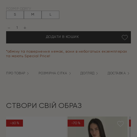
Оригінальна
Поточна
РОЗМІР ОДЯГУ
ціна:
ціна:
S
M
L
2399 грн.
719 грн.
Мусліновий
набір
2-
ДОДАТИ В КОШИК
шаровий
кімоно
та
штани
*обміну та повернення немає, вони в небагатьох екземплярах
бежевий
та мають Special Price!
кількість
ПРО ТОВАР
РОЗМІРНА СІТКА
ДОГЛЯД
ДОСТАВКА
СТВОРИ СВІЙ ОБРАЗ
-60%
-70%
N