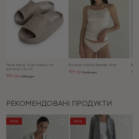
Twins капці піна пляжні та
Білизна майка базова біла
Біли
вуличні сірі (=)
199
грн
199
649
грн
199
грн
Оригінальна
Поточна
Ори
Пот
499
грн
Оригінальна
Поточна
ціна:
ціна:
ціна
ціна
ціна:
ціна:
ПЕРЕЙТИ
649 грн.
199 грн.
649
199 
ПЕРЕЙТИ
499 грн.
199 грн.
РЕКОМЕНДОВАНІ ПРОДУКТИ
New
New