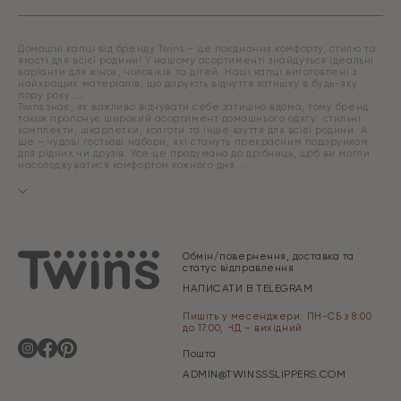
Домашні капці від бренду Twins – це поєднання комфорту, стилю та
якості для всієї родини! У нашому асортименті знайдуться ідеальні
варіанти для жінок, чоловіків та дітей. Наші капці виготовлені з
найкращих матеріалів, що дарують відчуття затишку в будь-яку
пору року.
Twins знає, як важливо відчувати себе затишно вдома, тому бренд
також пропонує широкий асортимент домашнього одягу: стильні
комплекти, шкарпетки, колготи та інше взуття для всієї родини. А
ще – чудові гостьові набори, які стануть прекрасним подарунком
для рідних чи друзів. Усе це продумано до дрібниць, щоб ви могли
насолоджуватися комфортом кожного дня.
Обмін/повернення, доставка та
статус відправлення
НАПИСАТИ В TELEGRAM
Пишіть у месенджери: ПН-СБ з 8:00
до 17:00, НД – вихідний
Пошта
ADMIN@TWINSSSLIPPERS.COM