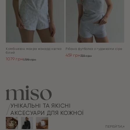
Комбінезон махра жакард квітка
Рібана футболка з гудзиками сіра
білий
459
грн
759
грн
1079
грн
Оригінальна
Поточна
1799
грн
Оригінальна
Поточна
ціна:
ціна:
ціна:
ціна:
ПЕРЕЙТИ
759 грн.
459 грн.
ПЕРЕЙТИ
1799 грн.
1079 грн.
УНІКАЛЬНІ ТА ЯКІСНІ
АКСЕСУАРИ ДЛЯ КОЖНОЇ
ПЕРЕЙТИ