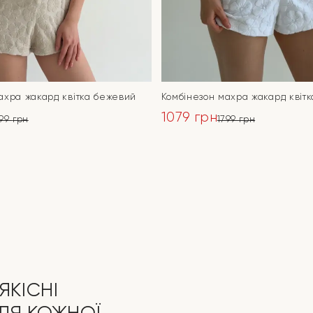
ахра жакард квітка бежевий
Комбінезон махра жакард квітк
1079
грн
799
грн
1799
грн
ьна
Оригінальна
Поточна
ціна:
ціна:
ПЕРЕЙТИ
ПЕРЕЙТИ
1799 грн.
1079 грн.
ЯКІСНІ