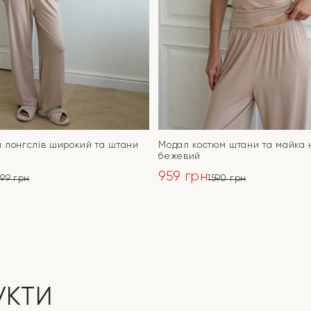
 лонгслів широкий та штани
Модал костюм штани та майка 
бежевий
959
грн
499
грн
1590
грн
ьна
Оригінальна
Поточна
ціна:
ціна:
ПЕРЕЙТИ
ПЕРЕЙТИ
1590 грн.
959 грн.
УКТИ