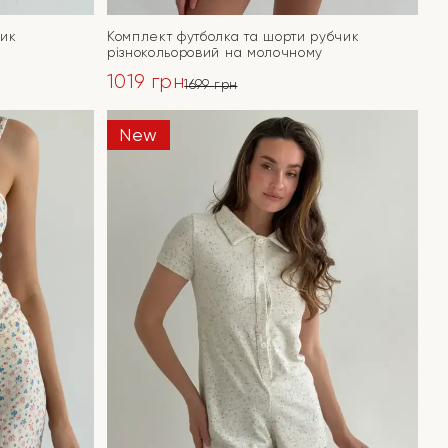
чик
Комплект футболка та шорти рубчик
різнокольоровий на молочному
1019
грн
1699
грн
Оригінальна
Поточна
ціна:
ціна:
New
ПЕРЕЙТИ
1699 грн.
1019 грн.