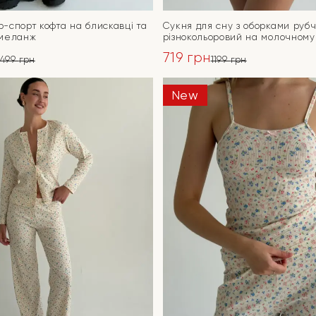
-спорт кофта на блискавці та
Сукня для сну з оборками руб
 меланж
різнокольоровий на молочному
719
грн
3499
грн
1199
грн
ьна
Оригінальна
Поточна
ціна:
ціна:
New
ПЕРЕЙТИ
ПЕРЕЙТИ
1199 грн.
719 грн.