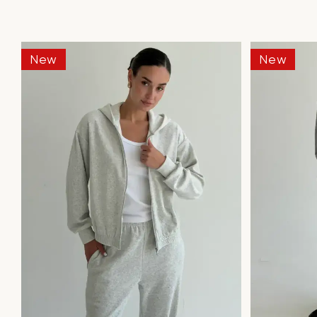
New
New