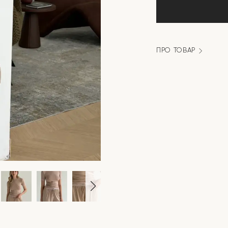
футболка
та
штани
бежевий
кількість
ПРО ТОВАР