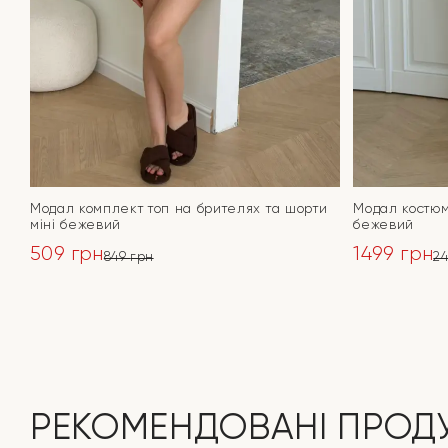
Модал комплект топ на брителях та шорти
Модал костюм
міні бежевий
бежевий
509
грн
1499
грн
849
грн
2
Оригінальна
Поточна
Оригінал
Поточна
ціна:
ціна:
ціна:
ціна:
ПЕРЕЙТИ
849 грн.
509 грн.
2499 грн.
1499 грн.
РЕКОМЕНДОВАНІ ПРОД