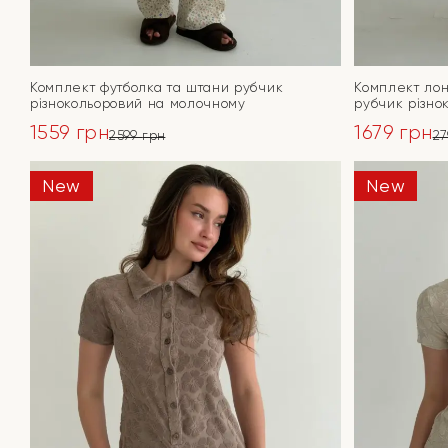
Комплект футболка та штани рубчик
Комплект лон
різнокольоровий на молочному
рубчик різно
1559
грн
1679
грн
2599
грн
2
Оригінальна
Поточна
Оригінал
Поточна
ціна:
ціна:
ціна:
ціна:
New
New
ПЕРЕЙТИ
2599 грн.
1559 грн.
2799 грн.
1679 грн.