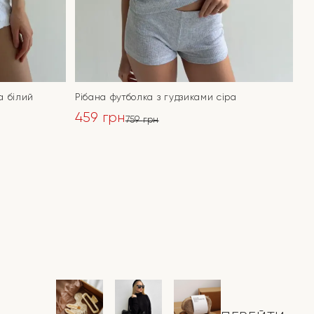
а білий
Рібана футболка з гудзиками сіра
459
грн
759
грн
Оригінальна
Поточна
ціна:
ціна:
ПЕРЕЙТИ
759 грн.
459 грн.