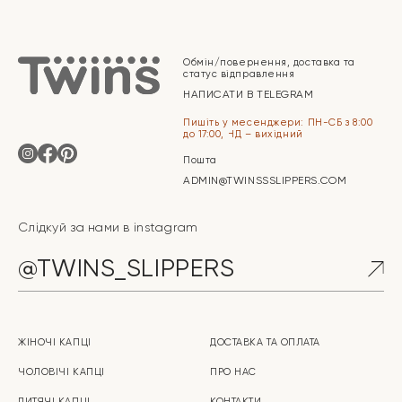
Обмін/повернення, доставка та
статус відправлення
НАПИСАТИ В TELEGRAM
Пишіть у месенджери: ПН-СБ з 8:00
до 17:00, НД – вихідний
Пошта
ADMIN@TWINSSSLIPPERS.COM
Слідкуй за нами в instagram
@TWINS_SLIPPERS
ЖІНОЧІ КАПЦІ
ДОСТАВКА ТА ОПЛАТА
ЧОЛОВІЧІ КАПЦІ
ПРО НАС
ДИТЯЧІ КАПЦІ
КОНТАКТИ