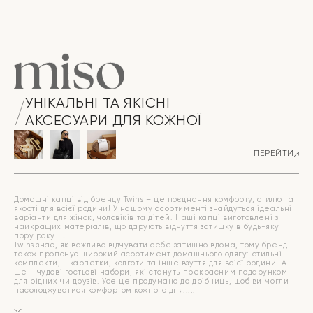
Оригінальна
Поточна
ціна:
ціна:
ціна:
ціна:
ПЕРЕЙТИ
759 грн.
459 грн.
ПЕРЕЙТИ
1799 грн.
1079 грн.
УНІКАЛЬНІ ТА ЯКІСНІ
АКСЕСУАРИ ДЛЯ КОЖНОЇ
ПЕРЕЙТИ
Домашні капці від бренду Twins – це поєднання комфорту, стилю та
якості для всієї родини! У нашому асортименті знайдуться ідеальні
варіанти для жінок, чоловіків та дітей. Наші капці виготовлені з
найкращих матеріалів, що дарують відчуття затишку в будь-яку
пору року.
Twins знає, як важливо відчувати себе затишно вдома, тому бренд
також пропонує широкий асортимент домашнього одягу: стильні
комплекти, шкарпетки, колготи та інше взуття для всієї родини. А
ще – чудові гостьові набори, які стануть прекрасним подарунком
для рідних чи друзів. Усе це продумано до дрібниць, щоб ви могли
насолоджуватися комфортом кожного дня.