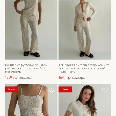
Комплект футболка та штани
Комплект лонгслів з гудзиками та
рубчик різнокольоровий на
штани рубчик різнокольоровий на
молочному
молочному
1559
грн
1679
грн
2599
грн
2799
грн
Оригінальна
Поточна
Оригінальна
Поточна
ціна:
ціна:
ціна:
ціна:
ПЕРЕЙТИ
ПЕРЕЙТИ
New
New
2599 грн.
1559 грн.
2799 грн.
1679 грн.