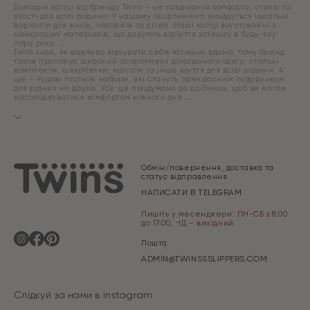
Домашні капці від бренду Twins – це поєднання комфорту, стилю та
якості для всієї родини! У нашому асортименті знайдуться ідеальні
варіанти для жінок, чоловіків та дітей. Наші капці виготовлені з
найкращих матеріалів, що дарують відчуття затишку в будь-яку
пору року.
Twins знає, як важливо відчувати себе затишно вдома, тому бренд
також пропонує широкий асортимент домашнього одягу: стильні
комплекти, шкарпетки, колготи та інше взуття для всієї родини. А
ще – чудові гостьові набори, які стануть прекрасним подарунком
для рідних чи друзів. Усе це продумано до дрібниць, щоб ви могли
насолоджуватися комфортом кожного дня.
Обмін/повернення, доставка та
статус відправлення
НАПИСАТИ В TELEGRAM
Пишіть у месенджери: ПН-СБ з 8:00
до 17:00, НД – вихідний
Пошта
ADMIN@TWINSSSLIPPERS.COM
Слідкуй за нами в instagram