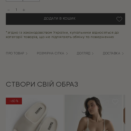
1299 грн.
389 грн.
Купальник
з
рюшами
ДОДАТИ В КОШИК
блакитний
кількість
*згідно із законодавством України, купальники відносяться до
категорії товарів, що не підлягають обміну та поверненню
ПРО ТОВАР
РОЗМІРНА СІТКА
ДОГЛЯД
ДОСТАВКА
СТВОРИ СВІЙ ОБРАЗ
-60%