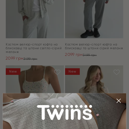
Костюм велюр-спорт кофта на
Костюм велюр-спорт кофта на
блискавці та штани світло-сірий
блискавці та штани сірий меланж
меланж
2099
грн
3499
грн
2099
грн
Оригінальна
Поточна
3499
грн
Оригінальна
Поточна
ціна:
ціна:
ціна:
ціна:
ПЕРЕЙТИ
3499 грн.
2099 грн.
ПЕРЕЙТИ
New
New
3499 грн.
2099 грн.