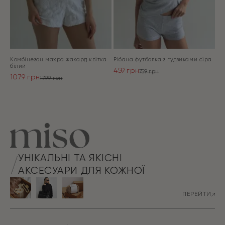
Комбінезон махра жакард квітка
Рібана футболка з гудзиками сіра
білий
459
грн
759
грн
1079
грн
Оригінальна
Поточна
1799
грн
Оригінальна
Поточна
ціна:
ціна:
ціна:
ціна:
ПЕРЕЙТИ
759 грн.
459 грн.
ПЕРЕЙТИ
1799 грн.
1079 грн.
УНІКАЛЬНІ ТА ЯКІСНІ
АКСЕСУАРИ ДЛЯ КОЖНОЇ
ПЕРЕЙТИ