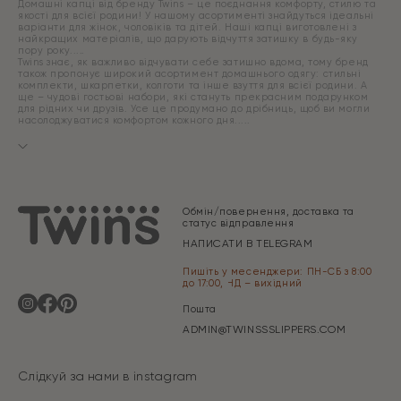
Домашні капці від бренду Twins – це поєднання комфорту, стилю та
якості для всієї родини! У нашому асортименті знайдуться ідеальні
варіанти для жінок, чоловіків та дітей. Наші капці виготовлені з
найкращих матеріалів, що дарують відчуття затишку в будь-яку
пору року.
Twins знає, як важливо відчувати себе затишно вдома, тому бренд
також пропонує широкий асортимент домашнього одягу: стильні
комплекти, шкарпетки, колготи та інше взуття для всієї родини. А
ще – чудові гостьові набори, які стануть прекрасним подарунком
для рідних чи друзів. Усе це продумано до дрібниць, щоб ви могли
насолоджуватися комфортом кожного дня.
Обмін/повернення, доставка та
статус відправлення
НАПИСАТИ В TELEGRAM
Пишіть у месенджери: ПН-СБ з 8:00
до 17:00, НД – вихідний
Пошта
ADMIN@TWINSSSLIPPERS.COM
Слідкуй за нами в instagram