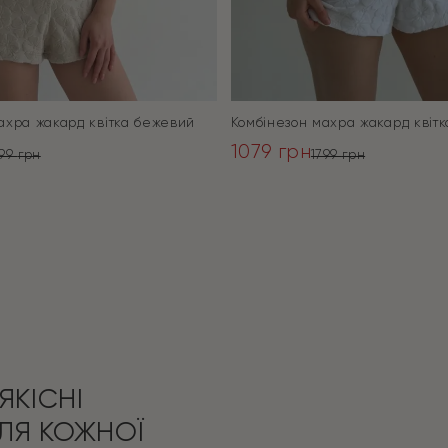
ахра жакард квітка бежевий
Комбінезон махра жакард квітк
1079
грн
799
грн
1799
грн
ьна
Оригінальна
Поточна
ціна:
ціна:
ПЕРЕЙТИ
ПЕРЕЙТИ
1799 грн.
1079 грн.
ЯКІСНІ
ЛЯ КОЖНОЇ