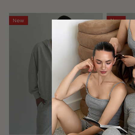
New
New