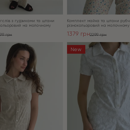
гслів з гудзиками та штани
Комплект майка та штани руб
кольоровий на молочному
різнокольоровий на молочному
1379
грн
799
грн
2299
грн
ьна
Оригінальна
Поточна
ціна:
ціна:
New
ПЕРЕЙТИ
ПЕРЕЙТИ
2299 грн.
1379 грн.