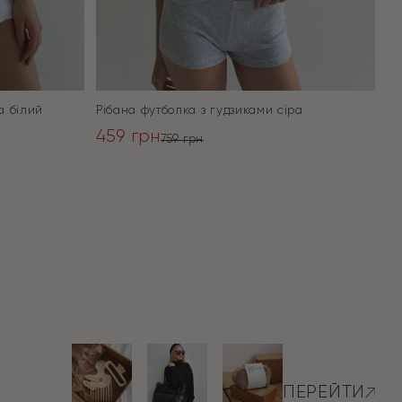
а білий
Рібана футболка з гудзиками сіра
459
грн
759
грн
Оригінальна
Поточна
ціна:
ціна:
ПЕРЕЙТИ
759 грн.
459 грн.
ПЕРЕЙТИ