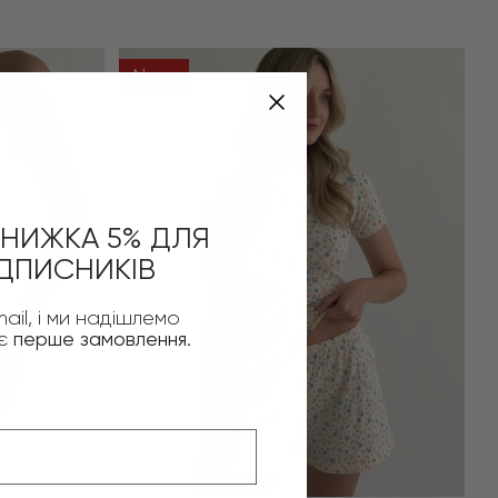
New
НИЖКА 5% ДЛЯ
ДПИСНИКІВ
ail, і ми надішлемо
оє
перше замовлення
.