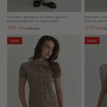
Комплект футболка та штани рубчик
Комплект лон
різнокольоровий на молочному
рубчик різно
1559
грн
1679
грн
2599
грн
2
Оригінальна
Поточна
Оригінал
Поточна
ціна:
ціна:
ціна:
ціна:
New
New
ПЕРЕЙТИ
2599 грн.
1559 грн.
2799 грн.
1679 грн.