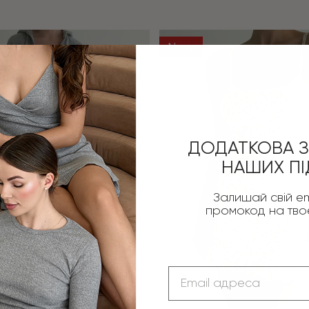
New
ДОДАТКОВА З
НАШИХ ПІ
Залишай свій em
промокод на тв
Email