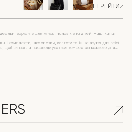
ПЕРЕЙТИ
еальні варіанти для жінок, чоловіків та дітей. Наші капці
ні комплекти, шкарпетки, колготи та інше взуття для всієї
иць, щоб ви могли насолоджуватися комфортом кожного дня.
PERS