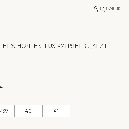
КОШИК
НІ ЖІНОЧІ HS-LUX ХУТРЯНI ВІДКРИТІ
рн
на
/39
40
41