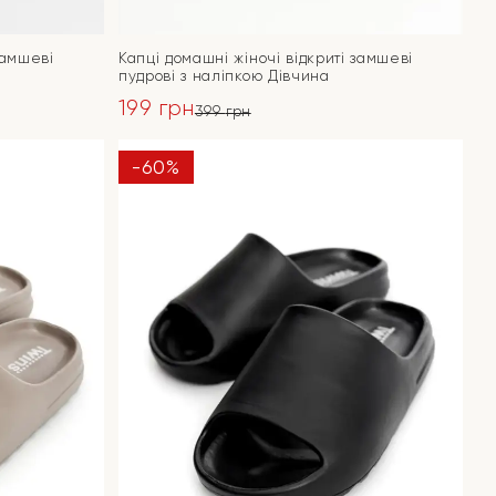
замшеві
Капці домашні жіночі відкриті замшеві
пудрові з наліпкою Дівчина
199
грн
399
грн
Оригінальна
Поточна
ціна:
ціна:
-60%
ПЕРЕЙТИ
399 грн.
199 грн.