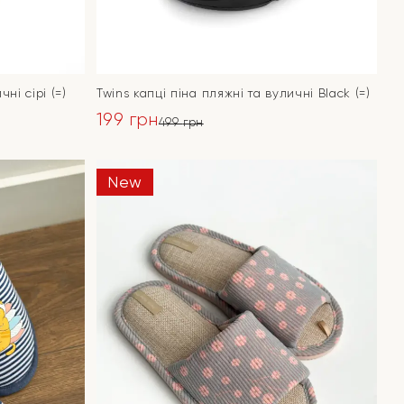
ні сірі (=)
Twins капці піна пляжні та вуличні Black (=)
199
грн
499
грн
Оригінальна
Поточна
ціна:
ціна:
ПЕРЕЙТИ
New
499 грн.
199 грн.