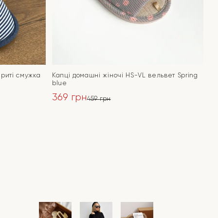
криті смужка
Капці домашні жіночі HS-VL вельвет Spring
blue
369
грн
459
грн
Оригінальна
Поточна
ціна:
ціна:
ПЕРЕЙТИ
459 грн.
369 грн.