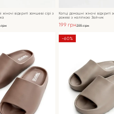
 жіночі відкриті замшеві сірі з
Капці домашні жіночі відкриті 
тка
рожеві з наліпкою Зайчик
199
грн
9
грн
399
грн
ьна
Оригінальна
Поточна
ціна:
ціна:
-60%
ПЕРЕЙТИ
ПЕРЕЙТИ
399 грн.
199 грн.