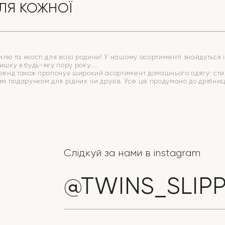
ЛЯ КОЖНОЇ
ю та якості для всієї родини! У нашому асортименті знайдуться ід
ишку в будь-яку пору року.
бренд також пропонує широкий асортимент домашнього одягу: стиль
ним подарунком для рідних чи друзів. Усе це продумано до дрібн
Слідкуй за нами в instagram
@TWINS_SLIP