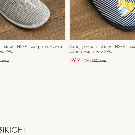
і жіночі HS-VL закриті смужка
Капці домашні жіночі HS-VL за
кою PVC
синя з наліпкою PVC
399
грн
9
грн
489
грн
ьна
Оригінальна
Поточна
ціна:
ціна:
ПЕРЕЙТИ
ПЕРЕЙТИ
489 грн.
399 грн.
ЯКІСНІ