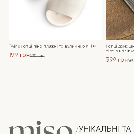
Twins капці піна пляжні та вуличні білі (=)
Капці домашн
сіра з наліп
199
грн
499
грн
399
грн
Оригінальна
Поточна
48
Оригінал
Поточна
ціна:
ціна:
ПЕРЕЙТИ
ціна:
ціна:
499 грн.
199 грн.
489 грн.
399 грн.
УНІКАЛЬНІ ТА 