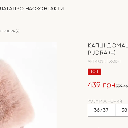
ЛАТА
ПРО НАС
КОНТАКТИ
І PUDRA (=)
КАПЦІ ДОМАШ
PUDRA (=)
АРТИКУЛ:
15688-1
ТОП
439
грн
539
г
Оригіналь
Поточна
ціна:
ціна:
РОЗМІР ЖІНОЧИЙ
36/37
38
539 грн.
439 грн.