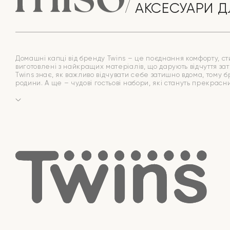
АКСЕСУАРИ Д
Домашні капці від бренду Twins – це поєднання комфорту, стил
виготовлені з найкращих матеріалів, що дарують відчуття зат
Twins знає, як важливо відчувати себе затишно вдома, тому 
родини. А ще – чудові гостьові набори, які стануть прекрас