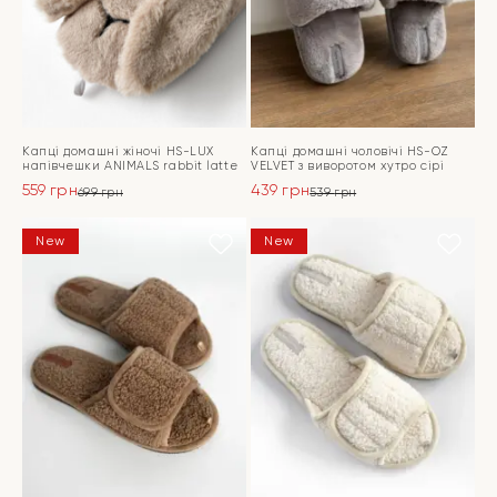
Капці домашні жіночі HS-LUX
Капці домашні чоловічі HS-OZ
напiвчешки ANIMALS rabbit latte
VELVET з виворотом хутро сірі
559
грн
439
грн
699
грн
539
грн
Оригінальна
Поточна
Оригінальна
Поточна
ціна:
ціна:
ціна:
ціна:
ПЕРЕЙТИ
ПЕРЕЙТИ
New
New
699 грн.
559 грн.
539 грн.
439 грн.