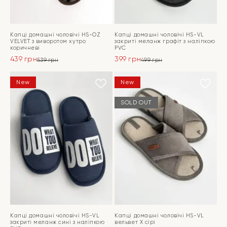
Капці домашні чоловічі HS-OZ
Капці домашні чоловічі HS-VL
VELVET з виворотом хутро
закриті меланж графіт з наліпкою
коричневі
PVC
439
грн
399
грн
539
грн
499
грн
Оригінальна
Поточна
Оригінальна
Поточна
ціна:
ціна:
ціна:
ціна:
ПЕРЕЙТИ
ПЕРЕЙТИ
New
New
539 грн.
439 грн.
499 грн.
399 грн.
SOLD OUT
Капці домашні чоловічі HS-VL
Капці домашні чоловічі HS-VL
закриті меланж сині з наліпкою
вельвет Х сірі