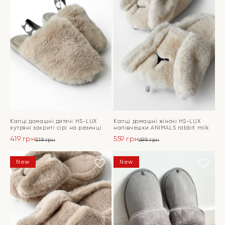
Капці домашні дитячі HS-LUX
Капці домашні жіночі HS-LUX
хутряні закриті сірі на резинці
напiвчешки ANIMALS rabbit milk
419
грн
559
грн
519
грн
699
грн
Оригінальна
Поточна
Оригінальна
Поточна
ціна:
ціна:
ціна:
ціна:
ПЕРЕЙТИ
ПЕРЕЙТИ
New
New
519 грн.
419 грн.
699 грн.
559 грн.