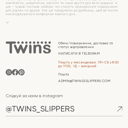
комплекти, шкарпетки, колготи та інше взуття для всієї родини. А
ще – чудові гостьові набори, які стануть прекрасним подарунком
для рідних чи друзів. Усе це продумано до дрібниць, щоб ви могли
насолоджуватися комфортом кожного дня.
Обмін/повернення, доставка та
статус відправлення
НАПИСАТИ В TELEGRAM
Пишіть у месенджери: ПН-СБ з 8:00
до 17:00, НД – вихідний
Пошта
ADMIN@TWINSSSLIPPERS.COM
Слідкуй за нами в instagram
@TWINS_SLIPPERS