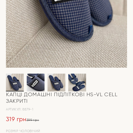
КАПЦІ ДОМАШНІ ПІДЛІТКОВІ HS-VL CELL
ЗАКРИТІ
АРТИКУЛ:
8879-1
319
грн
399
грн
Оригінальна
Поточна
РОЗМІР ЧОЛОВІЧИЙ