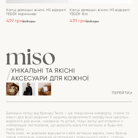
Капці домашні жіночі HS відкриті
Капці домашні жіночі HS відкриті
TEDDY коричневі
TEDDY білі
439
грн
439
грн
549
грн
549
грн
Оригінальна
Поточна
Оригінальна
Поточна
ціна:
ціна:
ціна:
ціна:
ПЕРЕЙТИ
ПЕРЕЙТИ
549 грн.
439 грн.
549 грн.
439 грн.
УНІКАЛЬНІ ТА ЯКІСНІ
АКСЕСУАРИ ДЛЯ КОЖНОЇ
ПЕРЕЙТИ
Домашні капці від бренду Twins – це поєднання комфорту, стилю та
якості для всієї родини! У нашому асортименті знайдуться ідеальні
варіанти для жінок, чоловіків та дітей. Наші капці виготовлені з
найкращих матеріалів, що дарують відчуття затишку в будь-яку
пору року.
Twins знає, як важливо відчувати себе затишно вдома, тому бренд
також пропонує широкий асортимент домашнього одягу: стильні