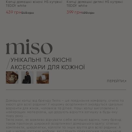
Капці домашні жіночі HS хутрянi
Капці домашні дитячі HS хутрянi
TEDDY white
TEDDY white
439
грн
399
грн
549
грн
499
грн
Оригінальна
Поточна
Оригінальна
Поточна
ціна:
ціна:
ціна:
ціна:
ПЕРЕЙТИ
ПЕРЕЙТИ
549 грн.
439 грн.
499 грн.
399 грн.
УНІКАЛЬНІ ТА ЯКІСНІ
АКСЕСУАРИ ДЛЯ КОЖНОЇ
ПЕРЕЙТИ
Домашні капці від бренду Twins – це поєднання комфорту, стилю та
якості для всієї родини! У нашому асортименті знайдуться ідеальні
варіанти для жінок, чоловіків та дітей. Наші капці виготовлені з
найкращих матеріалів, що дарують відчуття затишку в будь-яку
пору року.
Twins знає, як важливо відчувати себе затишно вдома, тому бренд
також пропонує широкий асортимент домашнього одягу: стильні
комплекти, шкарпетки, колготи та інше взуття для всієї родини. А
ще – чудові гостьові набори, які стануть прекрасним подарунком