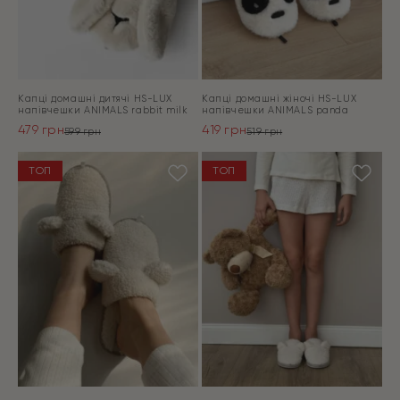
Капці домашні дитячі HS-LUX
Капці домашні жіночі HS-LUX
напiвчешки ANIMALS rabbit milk
напiвчешки ANIMALS panda
479
грн
419
грн
599
грн
519
грн
Оригінальна
Поточна
Оригінальна
Поточна
ціна:
ціна:
ціна:
ціна:
ПЕРЕЙТИ
ПЕРЕЙТИ
ТОП
ТОП
599 грн.
479 грн.
519 грн.
419 грн.