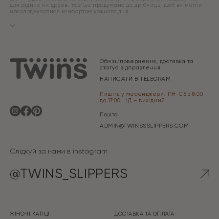
для рідних чи друзів. Усе це продумано до дрібниць, щоб ви могли
насолоджуватися комфортом кожного дня.
Обмін/повернення, доставка та
статус відправлення
НАПИСАТИ В TELEGRAM
Пишіть у месенджери: ПН-СБ з 8:00
до 17:00, НД – вихідний
Пошта
ADMIN@TWINSSSLIPPERS.COM
Слідкуй за нами в instagram
@TWINS_SLIPPERS
ЖІНОЧІ КАПЦІ
ДОСТАВКА ТА ОПЛАТА