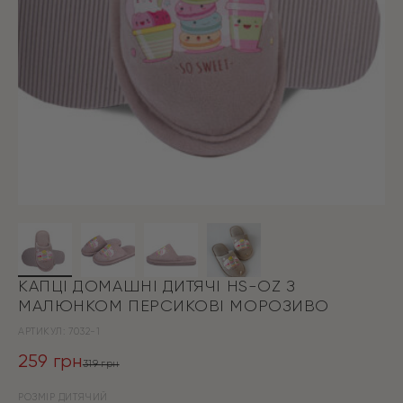
КАПЦІ ДОМАШНІ ДИТЯЧІ HS-OZ З
МАЛЮНКОМ ПЕРСИКОВІ МОРОЗИВО
АРТИКУЛ:
7032-1
259
грн
319
грн
Оригінальна
Поточна
РОЗМІР ДИТЯЧИЙ