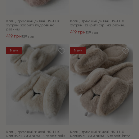
Капці домашні дитячі HS-LUX
Капці домашні дитячі HS-LUX
хутрянi закриті пудрові на
хутряні закриті сірі на резинці
резинці
419
грн
519
грн
419
грн
Оригінальна
Поточна
519
грн
Оригінальна
Поточна
ціна:
ціна:
ціна:
ціна:
ПЕРЕЙТИ
519 грн.
419 грн.
ПЕРЕЙТИ
New
New
519 грн.
419 грн.
Капці домашні жіночі HS-LUX
Капці домашні жіночі HS-LUX
напiвчешки ANIMALS rabbit milk
напiвчешки ANIMALS rabbit latte