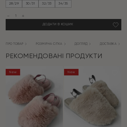
ціна:
ціна:
28/29
30/31
32/33
34/35
319 грн.
259 грн.
Капці
домашні
дитячі
ДОДАТИ В КОШИК
HS-
OZ
з
малюнком
персикові
ПРО ТОВАР
РОЗМІРНА СІТКА
ДОГЛЯД
ДОСТАВКА
МОРОЗИВО
кількість
РЕКОМЕНДОВАНІ ПРОДУКТИ
New
New