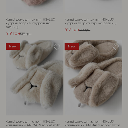
Капці домашні дитячі HS-LUX
Капці домашні дитячі HS-LUX
хутрянi закриті пудрові на
хутряні закриті сірі на резинці
резинці
419
грн
519
грн
419
грн
Оригінальна
Поточна
519
грн
Оригінальна
Поточна
ціна:
ціна:
ціна:
ціна:
ПЕРЕЙТИ
519 грн.
419 грн.
ПЕРЕЙТИ
New
New
519 грн.
419 грн.
Капці домашні жіночі HS-LUX
Капці домашні жіночі HS-LUX
напiвчешки ANIMALS rabbit milk
напiвчешки ANIMALS rabbit latte