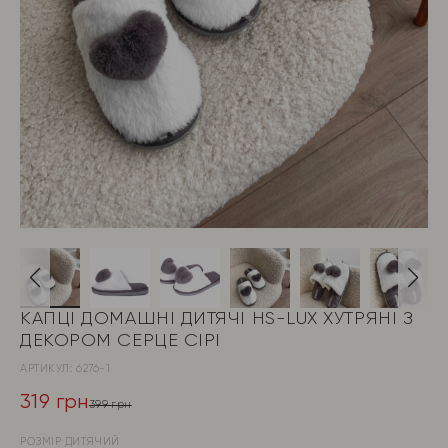
КАПЦІ ДОМАШНІ ДИТЯЧІ HS-LUX ХУТРЯНI З
ДЕКОРОМ СЕРЦЕ СІРІ
АРТИКУЛ:
6276-1
319
грн
399
грн
Оригінальна
Поточна
РОЗМІР ДИТЯЧИЙ