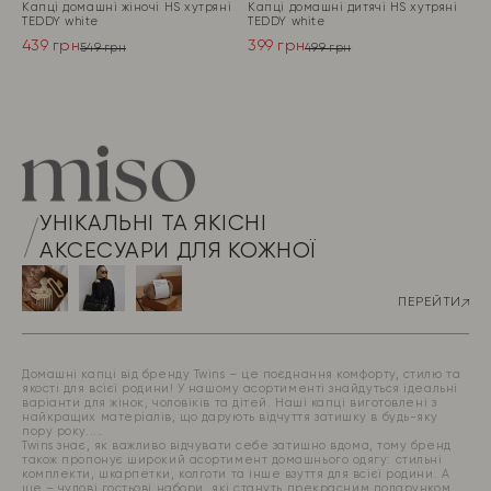
Капці домашні жіночі HS хутрянi
Капці домашні дитячі HS хутрянi
TEDDY white
TEDDY white
439
грн
399
грн
549
грн
499
грн
Оригінальна
Поточна
Оригінальна
Поточна
ціна:
ціна:
ціна:
ціна:
ПЕРЕЙТИ
ПЕРЕЙТИ
549 грн.
439 грн.
499 грн.
399 грн.
УНІКАЛЬНІ ТА ЯКІСНІ
АКСЕСУАРИ ДЛЯ КОЖНОЇ
ПЕРЕЙТИ
Домашні капці від бренду Twins – це поєднання комфорту, стилю та
якості для всієї родини! У нашому асортименті знайдуться ідеальні
варіанти для жінок, чоловіків та дітей. Наші капці виготовлені з
найкращих матеріалів, що дарують відчуття затишку в будь-яку
пору року.
Twins знає, як важливо відчувати себе затишно вдома, тому бренд
також пропонує широкий асортимент домашнього одягу: стильні
комплекти, шкарпетки, колготи та інше взуття для всієї родини. А
ще – чудові гостьові набори, які стануть прекрасним подарунком