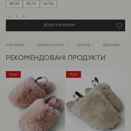
ціна:
ціна:
28/29
30/31
32/33
399 грн.
319 грн.
Капці
домашні
дитячі
ДОДАТИ В КОШИК
HS-
LUX
хутрянi
з
декором
ПРО ТОВАР
РОЗМІРНА СІТКА
ДОГЛЯД
ДОСТАВКА
Серце
сірі
кількість
РЕКОМЕНДОВАНІ ПРОДУКТИ
New
New