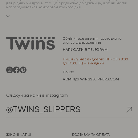
для рідних чи друзів. Усе це продумано до дрібниць, щоб ви могли
насолоджуватися комфортом кожного дня.
Обмін/повернення, доставка та
статус відправлення
НАПИСАТИ В TELEGRAM
Пишіть у месенджери: ПН-СБ з 8:00
до 17:00, НД – вихідний
Пошта
ADMIN@TWINSSSLIPPERS.COM
Слідкуй за нами в instagram
@TWINS_SLIPPERS
ЖІНОЧІ КАПЦІ
ДОСТАВКА ТА ОПЛАТА