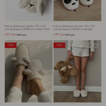
Капці домашні дитячі HS-LUX
Капці домашні жіночі HS-LUX
напiвчешки ANIMALS rabbit milk
напiвчешки ANIMALS panda
479
грн
419
грн
599
грн
519
грн
Оригінальна
Поточна
Оригінальна
Поточна
ціна:
ціна:
ціна:
ціна:
ПЕРЕЙТИ
ПЕРЕЙТИ
ТОП
ТОП
599 грн.
479 грн.
519 грн.
419 грн.