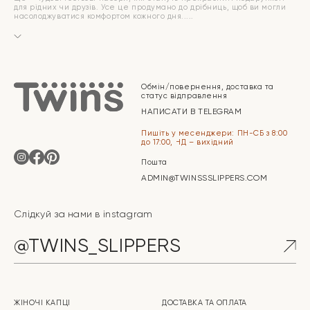
для рідних чи друзів. Усе це продумано до дрібниць, щоб ви могли
насолоджуватися комфортом кожного дня.
Обмін/повернення, доставка та
статус відправлення
НАПИСАТИ В TELEGRAM
Пишіть у месенджери: ПН-СБ з 8:00
до 17:00, НД – вихідний
Пошта
ADMIN@TWINSSSLIPPERS.COM
Слідкуй за нами в instagram
@TWINS_SLIPPERS
ЖІНОЧІ КАПЦІ
ДОСТАВКА ТА ОПЛАТА