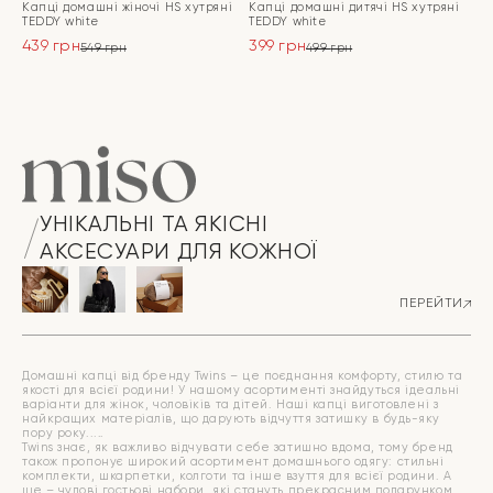
Капці домашні жіночі HS хутрянi
Капці домашні дитячі HS хутрянi
TEDDY white
TEDDY white
439
грн
399
грн
549
грн
499
грн
Оригінальна
Поточна
Оригінальна
Поточна
ціна:
ціна:
ціна:
ціна:
ПЕРЕЙТИ
ПЕРЕЙТИ
549 грн.
439 грн.
499 грн.
399 грн.
УНІКАЛЬНІ ТА ЯКІСНІ
АКСЕСУАРИ ДЛЯ КОЖНОЇ
ПЕРЕЙТИ
Домашні капці від бренду Twins – це поєднання комфорту, стилю та
якості для всієї родини! У нашому асортименті знайдуться ідеальні
варіанти для жінок, чоловіків та дітей. Наші капці виготовлені з
найкращих матеріалів, що дарують відчуття затишку в будь-яку
пору року.
Twins знає, як важливо відчувати себе затишно вдома, тому бренд
також пропонує широкий асортимент домашнього одягу: стильні
комплекти, шкарпетки, колготи та інше взуття для всієї родини. А
ще – чудові гостьові набори, які стануть прекрасним подарунком