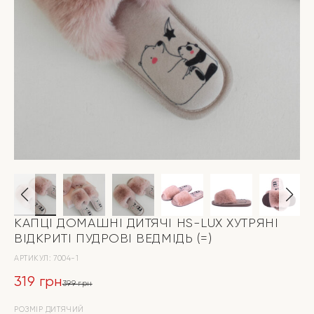
КАПЦІ ДОМАШНІ ДИТЯЧІ HS-LUX ХУТРЯНI
ВІДКРИТІ ПУДРОВІ ВЕДМІДЬ (=)
АРТИКУЛ:
7004-1
319
грн
399
грн
Оригінальна
Поточна
РОЗМІР ДИТЯЧИЙ