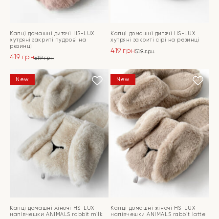
Капці домашні дитячі HS-LUX
Капці домашні дитячі HS-LUX
хутрянi закриті пудрові на
хутряні закриті сірі на резинці
резинці
419
грн
519
грн
419
грн
Оригінальна
Поточна
519
грн
Оригінальна
Поточна
ціна:
ціна:
ціна:
ціна:
ПЕРЕЙТИ
519 грн.
419 грн.
ПЕРЕЙТИ
New
New
519 грн.
419 грн.
Капці домашні жіночі HS-LUX
Капці домашні жіночі HS-LUX
напiвчешки ANIMALS rabbit milk
напiвчешки ANIMALS rabbit latte