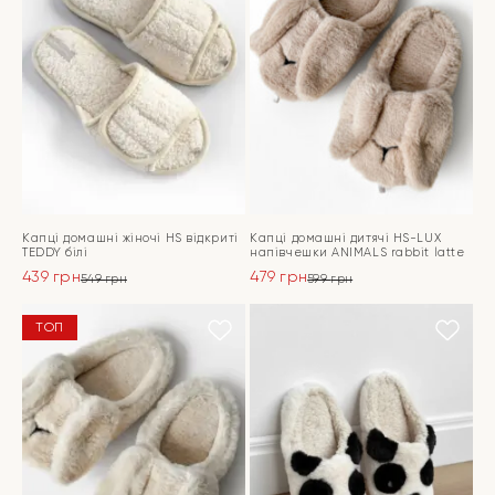
Капці домашні жіночі HS відкриті
Капці домашні дитячі HS-LUX
TEDDY білі
напiвчешки ANIMALS rabbit latte
439
грн
479
грн
549
грн
599
грн
Оригінальна
Поточна
Оригінальна
Поточна
ціна:
ціна:
ціна:
ціна:
ПЕРЕЙТИ
ПЕРЕЙТИ
ТОП
549 грн.
439 грн.
599 грн.
479 грн.