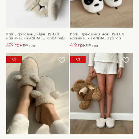
Капці домашні дитячі HS-LUX
Капці домашні жіночі HS-LUX
напiвчешки ANIMALS rabbit milk
напiвчешки ANIMALS panda
479
грн
419
грн
599
грн
519
грн
Оригінальна
Поточна
Оригінальна
Поточна
ціна:
ціна:
ціна:
ціна:
ПЕРЕЙТИ
ПЕРЕЙТИ
ТОП
ТОП
599 грн.
479 грн.
519 грн.
419 грн.