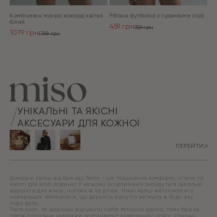
Комбінезон махра жакард квітка
Рібана футболка з гудзиками сіра
білий
459
грн
759
грн
1079
грн
Оригінальна
Поточна
1799
грн
Оригінальна
Поточна
ціна:
ціна:
ціна:
ціна:
ПЕРЕЙТИ
759 грн.
459 грн.
ПЕРЕЙТИ
1799 грн.
1079 грн.
УНІКАЛЬНІ ТА ЯКІСНІ
АКСЕСУАРИ ДЛЯ КОЖНОЇ
ПЕРЕЙТИ
Домашні капці від бренду Twins – це поєднання комфорту, стилю та
якості для всієї родини! У нашому асортименті знайдуться ідеальні
варіанти для жінок, чоловіків та дітей. Наші капці виготовлені з
найкращих матеріалів, що дарують відчуття затишку в будь-яку
пору року.
Twins знає, як важливо відчувати себе затишно вдома, тому бренд
також пропонує широкий асортимент домашнього одягу: стильні