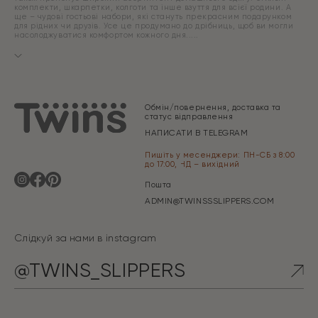
комплекти, шкарпетки, колготи та інше взуття для всієї родини. А
ще – чудові гостьові набори, які стануть прекрасним подарунком
для рідних чи друзів. Усе це продумано до дрібниць, щоб ви могли
насолоджуватися комфортом кожного дня.
Обмін/повернення, доставка та
статус відправлення
НАПИСАТИ В TELEGRAM
Пишіть у месенджери: ПН-СБ з 8:00
до 17:00, НД – вихідний
Пошта
ADMIN@TWINSSSLIPPERS.COM
Слідкуй за нами в instagram
@TWINS_SLIPPERS