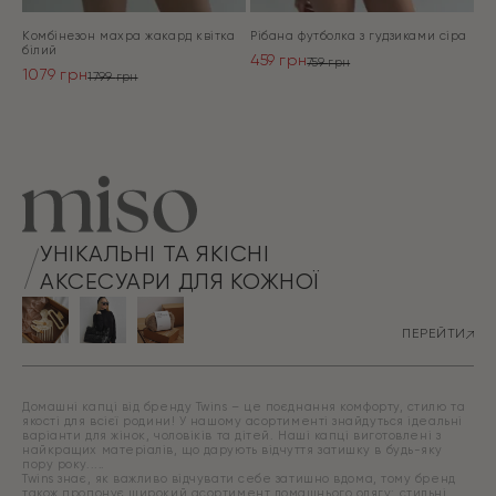
Комбінезон махра жакард квітка
Рібана футболка з гудзиками сіра
білий
459
грн
759
грн
1079
грн
Оригінальна
Поточна
1799
грн
Оригінальна
Поточна
ціна:
ціна:
ціна:
ціна:
ПЕРЕЙТИ
759 грн.
459 грн.
ПЕРЕЙТИ
1799 грн.
1079 грн.
УНІКАЛЬНІ ТА ЯКІСНІ
АКСЕСУАРИ ДЛЯ КОЖНОЇ
ПЕРЕЙТИ
Домашні капці від бренду Twins – це поєднання комфорту, стилю та
якості для всієї родини! У нашому асортименті знайдуться ідеальні
варіанти для жінок, чоловіків та дітей. Наші капці виготовлені з
найкращих матеріалів, що дарують відчуття затишку в будь-яку
пору року.
Twins знає, як важливо відчувати себе затишно вдома, тому бренд
також пропонує широкий асортимент домашнього одягу: стильні