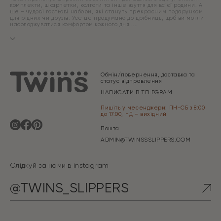
комплекти, шкарпетки, колготи та інше взуття для всієї родини. А
ще – чудові гостьові набори, які стануть прекрасним подарунком
для рідних чи друзів. Усе це продумано до дрібниць, щоб ви могли
насолоджуватися комфортом кожного дня.
Обмін/повернення, доставка та
статус відправлення
НАПИСАТИ В TELEGRAM
Пишіть у месенджери: ПН-СБ з 8:00
до 17:00, НД – вихідний
Пошта
ADMIN@TWINSSSLIPPERS.COM
Слідкуй за нами в instagram
@TWINS_SLIPPERS