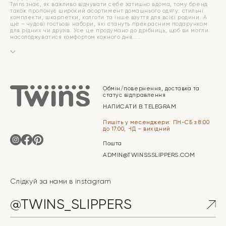
Twins знає, як важливо відчувати себе затишно вдома, тому бренд
також пропонує широкий асортимент домашнього одягу: стильні
комплекти, шкарпетки, колготи та інше взуття для всієї родини. А
ще – чудові гостьові набори, які стануть прекрасним подарунком
для рідних чи друзів. Усе це продумано до дрібниць, щоб ви могли
насолоджуватися комфортом кожного дня.
Обмін/повернення, доставка та
статус відправлення
НАПИСАТИ В TELEGRAM
Пишіть у месенджери: ПН-СБ з 8:00
до 17:00, НД – вихідний
Пошта
ADMIN@TWINSSSLIPPERS.COM
Слідкуй за нами в instagram
@TWINS_SLIPPERS