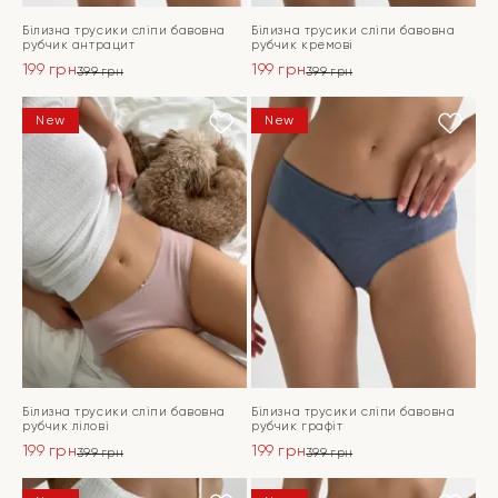
Білизна трусики сліпи бавовна
Білизна трусики сліпи бавовна
рубчик антрацит
рубчик кремові
199
грн
199
грн
399
грн
399
грн
Оригінальна
Поточна
Оригінальна
Поточна
ціна:
ціна:
ціна:
ціна:
ПЕРЕЙТИ
ПЕРЕЙТИ
New
New
399 грн.
199 грн.
399 грн.
199 грн.
Білизна трусики сліпи бавовна
Білизна трусики сліпи бавовна
рубчик лілові
рубчик графіт
199
грн
199
грн
399
грн
399
грн
Оригінальна
Поточна
Оригінальна
Поточна
ціна:
ціна:
ціна:
ціна: