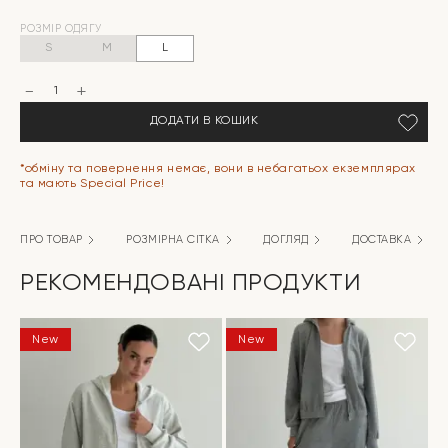
Оригінальна
Поточна
РОЗМІР ОДЯГУ
ціна:
ціна:
S
M
L
2699 грн.
809 грн.
Батист
жатка
Костюм
ДОДАТИ В КОШИК
сорочка
та
шорти
червона
*обміну та повернення немає, вони в небагатьох екземплярах
квітка
та мають Special Price!
кількість
ПРО ТОВАР
РОЗМІРНА СІТКА
ДОГЛЯД
ДОСТАВКА
РЕКОМЕНДОВАНІ ПРОДУКТИ
New
New