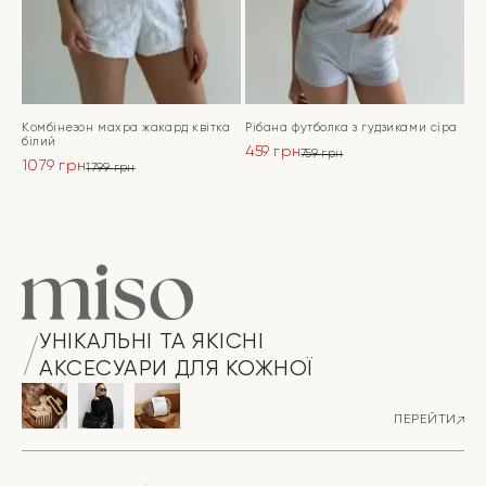
Комбінезон махра жакард квітка
Рібана футболка з гудзиками сіра
білий
459
грн
759
грн
1079
грн
Оригінальна
Поточна
1799
грн
Оригінальна
Поточна
ціна:
ціна:
ціна:
ціна:
ПЕРЕЙТИ
759 грн.
459 грн.
ПЕРЕЙТИ
1799 грн.
1079 грн.
УНІКАЛЬНІ ТА ЯКІСНІ
АКСЕСУАРИ ДЛЯ КОЖНОЇ
ПЕРЕЙТИ