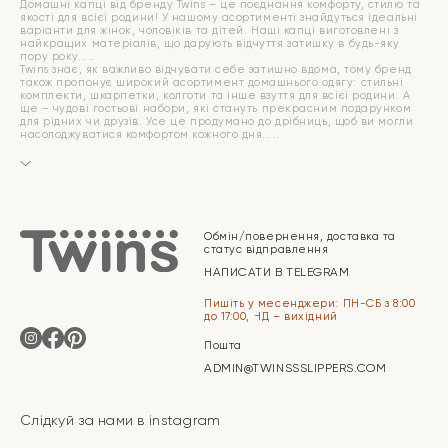
Домашні капці від бренду Twins – це поєднання комфорту, стилю та
якості для всієї родини! У нашому асортименті знайдуться ідеальні
варіанти для жінок, чоловіків та дітей. Наші капці виготовлені з
найкращих матеріалів, що дарують відчуття затишку в будь-яку
пору року.
Twins знає, як важливо відчувати себе затишно вдома, тому бренд
також пропонує широкий асортимент домашнього одягу: стильні
комплекти, шкарпетки, колготи та інше взуття для всієї родини. А
ще – чудові гостьові набори, які стануть прекрасним подарунком
для рідних чи друзів. Усе це продумано до дрібниць, щоб ви могли
насолоджуватися комфортом кожного дня.
Обмін/повернення, доставка та
статус відправлення
НАПИСАТИ В TELEGRAM
Пишіть у месенджери: ПН-СБ з 8:00
до 17:00, НД – вихідний
Пошта
ADMIN@TWINSSSLIPPERS.COM
Слідкуй за нами в instagram