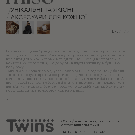
УНІКАЛЬНІ ТА ЯКІСНІ
АКСЕСУАРИ ДЛЯ КОЖНОЇ
ПЕРЕЙТИ
Домашні капці від бренду Twins – це поєднання комфорту, стилю та
якості для всієї родини! У нашому асортименті знайдуться ідеальні
варіанти для жінок, чоловіків та дітей. Наші капці виготовлені з
найкращих матеріалів, що дарують відчуття затишку в будь-яку
пору року.
Twins знає, як важливо відчувати себе затишно вдома, тому бренд
також пропонує широкий асортимент домашнього одягу: стильні
комплекти, шкарпетки, колготи та інше взуття для всієї родини. А
ще – чудові гостьові набори, які стануть прекрасним подарунком
для рідних чи друзів. Усе це продумано до дрібниць, щоб ви могли
насолоджуватися комфортом кожного дня.
Обмін/повернення, доставка та
статус відправлення
НАПИСАТИ В TELEGRAM