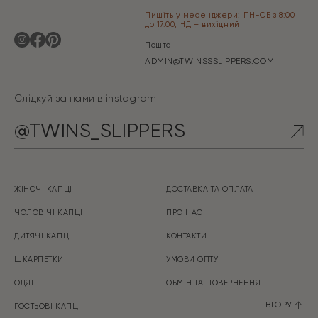
Пишіть у месенджери: ПН-СБ з 8:00
до 17:00, НД – вихідний
Пошта
ADMIN@TWINSSSLIPPERS.COM
Слідкуй за нами в instagram
@TWINS_SLIPPERS
ЖІНОЧІ КАПЦІ
ДОСТАВКА ТА ОПЛАТА
ЧОЛОВІЧІ КАПЦІ
ПРО НАС
ДИТЯЧІ КАПЦІ
КОНТАКТИ
ШКАРПЕТКИ
УМОВИ ОПТУ
ОДЯГ
ОБМІН ТА ПOBEPHEHHЯ
ВГОРУ
ГОСТЬОВІ КАПЦІ