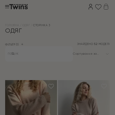
ГОЛОВНА
ОДЯГ
СТОРІНКА 3
ОДЯГ
ЗНАЙДЕНО
52
МОДЕЛІ
ФІЛЬТР
1
Products
search
Сортування за
замовчуванням