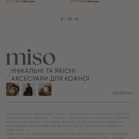
229
грн
399
грн
459
грн
499
грн
Оригінальна
Поточна
Оригінальна
Поточна
ціна:
ціна:
ціна:
ціна:
ПЕРЕЙТИ
ПЕРЕЙТИ
459 грн.
229 грн.
499 грн.
399 грн.
1
2
3
УНІКАЛЬНІ ТА ЯКІСНІ
АКСЕСУАРИ ДЛЯ КОЖНОЇ
ПЕРЕЙТИ
Домашні капці від бренду Twins – це поєднання комфорту, стилю та
якості для всієї родини! У нашому асортименті знайдуться ідеальні
варіанти для жінок, чоловіків та дітей. Наші капці виготовлені з
найкращих матеріалів, що дарують відчуття затишку в будь-яку
пору року.
Twins знає, як важливо відчувати себе затишно вдома, тому бренд
також пропонує широкий асортимент домашнього одягу: стильні