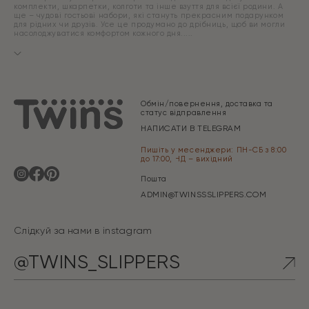
комплекти, шкарпетки, колготи та інше взуття для всієї родини. А
ще – чудові гостьові набори, які стануть прекрасним подарунком
для рідних чи друзів. Усе це продумано до дрібниць, щоб ви могли
насолоджуватися комфортом кожного дня.
Обмін/повернення, доставка та
статус відправлення
НАПИСАТИ В TELEGRAM
Пишіть у месенджери: ПН-СБ з 8:00
до 17:00, НД – вихідний
Пошта
ADMIN@TWINSSSLIPPERS.COM
Слідкуй за нами в instagram
@TWINS_SLIPPERS